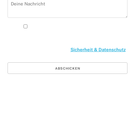
Ich akzeptiere die
Datenschutzbestimmungen. Mehr
Informationen zum Umgang mit Deinen
Daten unter
Sicherheit & Datenschutz
.